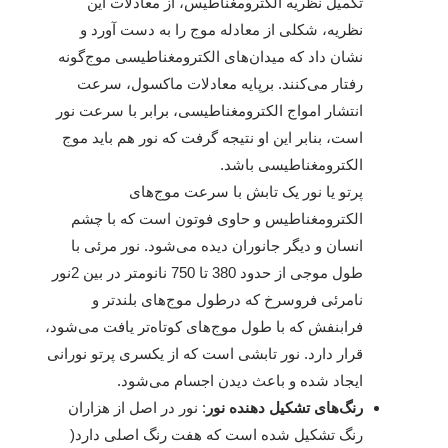
تکمیل نظریه الکترومغناطیس، از معادلات این
نظریه، شکلی از معادله موج را به دست آورد و
نشان داد که میدان‌های الکترومغناطیسی موج‌گونه
رفتار می‌کنند. برپایه معادلات ماکسول، سرعت
انتشار امواج الکترومغناطیسی، برابر با سرعت نور
است، بنابر این او نتیجه گرفت که نور هم باید موج
الکترومغناطیسی باشد.
پرتو یا نور یک تابش با سرعت موج‌های
الکترومغناطیس و حاوی فوتون است که با چشم
انسان و دیگر جانوران دیده می‌شود. نور مرئی با
طول موجی از حدود 380 تا 750 نانومتر در بین 2نور
نامرئی فروسرخ که درطول موج‌های بلندتر و
فرابنفش که با طول موج‌های کوتاه‌تر یافت می‌شود‌‌،
قرار دارد. نور تابشی است که از یکسری پرتو نورانی
ایجاد شده و باعث دیدن اجسام می‌شود.
رنگ‌های تشکیل دهنده نور
: نور در اصل از هزاران
رنگ تشکیل شده است که هفت رنگ اصلی دارد(