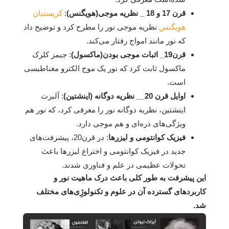
قرن 17 و 18 _ نظریه موجی(هویگنس)
:
کریستیان
هویگنس
نظریه موجی نور را مطرح کرد و توضیح داد
که نور مانند امواج رفتار می‌کند.
قرن19_ اثبات موجی بودن(ماکسول)
: جیمز کلرک
ماکسول ثابت کرد که نور یک موج الکترو مغناطیسی
است.
اوایل قرن 20__ نظریه دوگانه (اینشتین)
: آلبرت
اینشتین، نظریه دوگانه نور را معرفی کرد، که نور هم
ویژگی‌های ذره‌ای و هم موجی دارد.
فیزیک کوانتومی و لیزرها
: در قرن20، پیشرفت‌های
جدید در فیزیک کوانتومی و اختراع لیزرها باعث
تحولات عظیمی در علم و فناوری شدند.
این پیشرفت به طور کلی باعث درک ماهیت نور و
کاربردهای گسترده آن در علوم و تکنولوژِی‌های مختلف
شد.