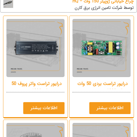
چراغ خیابانی ژوپیتر 150 وات – HQ
توسط شرکت تامین انرژی برق کارن
درایور تراست بردی 50 وات
درایور تراست واتر پروف 50
– 1200mA
وات – 1200mA
اطلاعات بیشتر
اطلاعات بیشتر