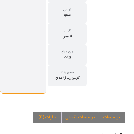
آی پی
ip66
گارانتی
3 سال
وزن چراغ
6Kg
جنس بدنه
آلومینیوم (LM2)
توضیحات
توضیحات تکمیلی
نظرات (0)