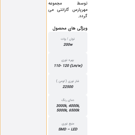
توسط مجموعه
مهرپارس گارانتی می
گردد.
ویژگی‌ های محصول
توان / وات
200w
بهره نوری
(Lm/w) 110- 120
شار نوری ( لومن )
22500
دمای رنگ
3000k, 4000k,
5000k, 6500k
منبع نوری
SMD – LED