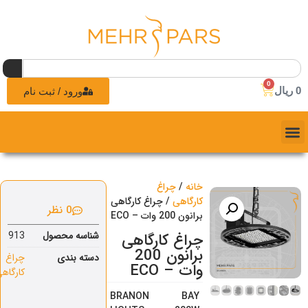
0
0
ریال
ورود / ثبت نام
خانه
/
چراغ
کارگاهی
/ چراغ کارگاهی
0 نظر
برانون 200 وات – ECO
شناسه محصول
913
چراغ کارگاهی
برانون 200
دسته بندی
چراغ
وات – ECO
کارگاهی
BRANON BAY