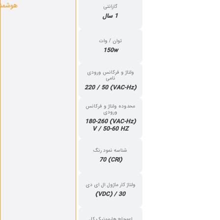
هوشمند
گارانتی
1 سال
توان / وات
150w
ولتاژ و فرکانس ورودی
نامی
(VAC-Hz) 220 / 50
محدوده ولتاژ و فرکانس
ورودی
(VAC-Hz) 180-260
V / 50-60 HZ
شناسه نمود رنگ
(CRI) 70
ولتاژ کار ماژول ال ای دی
30 / (VDC)
اعوجاج هارمونیک کل