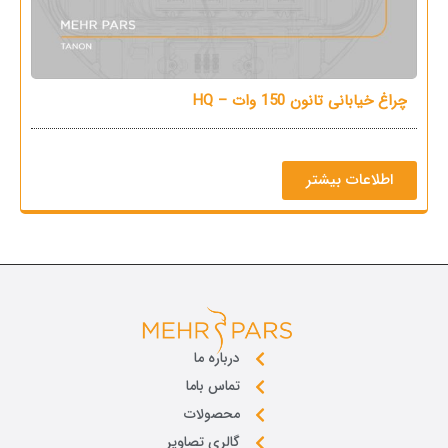
چراغ خیابانی تانون 150 وات – HQ
چرا
اطلاعات بیشتر
درباره ما
تماس باما
محصولات
گالری تصاویر