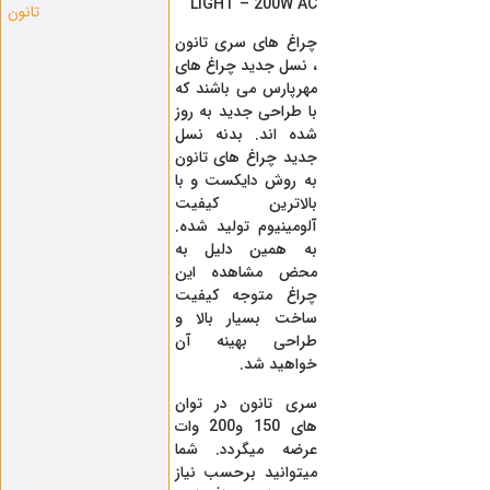
LIGHT – 200W AC
تانون
چراغ های سری تانون
، نسل جدید چراغ های
مهرپارس می باشند که
با طراحی جدید به روز
شده اند. بدنه نسل
جدید چراغ های تانون
به روش دایکست و با
بالاترین کیفیت
آلومینیوم تولید شده.
به همین دلیل به
محض مشاهده این
چراغ متوجه کیفیت
ساخت بسیار بالا و
طراحی بهینه آن
خواهید شد.
سری تانون در توان
های 150 و200 وات
عرضه میگردد. شما
میتوانید برحسب نیاز