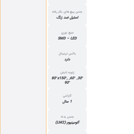
جنس پیچ های بکار رفته
استیل ضد زنگ
منبع نوری
SMD – LED
باکس ترمینال
دارد
زاویه تابش
30°, 60°, 80°x150°,
90°
گارانتی
1 سال
جنس بدنه
آلومینیوم (LM2)