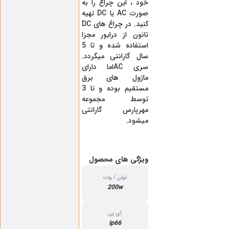
خود ، این چراغ را به
صورت AC یا DC تهیه
کنید. در چراغ های DC
تانون از درایور مجزا
استفاده شده و تا 5
سال گارانتی میگردد.
سری ACاما دارای
ماژول های برق
مستقیم بوده و تا 3
توسط مجموعه
مهرپارس گارانتی
میشود.
ویژگی‌ های محصول
توان / وات
200w
آی پی
ip66