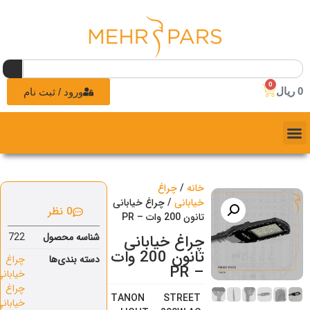
0
0
ریال
ورود / ثبت نام
خانه
/
چراغ
خیابانی
/ چراغ خیابانی
0 نظر
تانون 200 وات – PR
شناسه محصول
722
چراغ خیابانی
تانون 200 وات
دسته بندی‌ها
چراغ
– PR
خیابانی
,
چراغ
TANON STREET
خیابانی