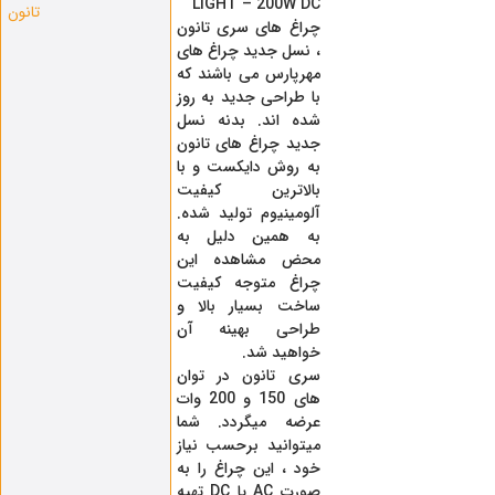
LIGHT – 200W DC
تانون
چراغ های سری تانون
، نسل جدید چراغ های
مهرپارس می باشند که
با طراحی جدید به روز
شده اند. بدنه نسل
جدید چراغ های تانون
به روش دایکست و با
بالاترین کیفیت
آلومینیوم تولید شده.
به همین دلیل به
محض مشاهده این
چراغ متوجه کیفیت
ساخت بسیار بالا و
طراحی بهینه آن
خواهید شد.
سری تانون در توان
های 150 و 200 وات
عرضه میگردد. شما
میتوانید برحسب نیاز
خود ، این چراغ را به
صورت AC یا DC تهیه