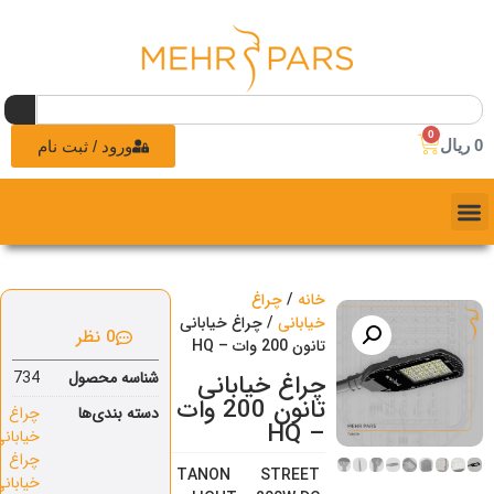
0
0
ریال
ورود / ثبت نام
خانه
/
چراغ
خیابانی
/ چراغ خیابانی
0 نظر
تانون 200 وات – HQ
شناسه محصول
734
چراغ خیابانی
تانون 200 وات
دسته بندی‌ها
چراغ
– HQ
خیابانی
,
چراغ
TANON STREET
خیابانی