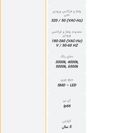
ولتاژ و فرکانس ورودی
نامی
(VAC-Hz) 320 / 50
محدوده ولتاژ و فرکانس
ورودی
(VAC-Hz) 180-260
V / 50-60 HZ
دمای رنگ
3000k, 4000k,
5000k, 6500k
منبع نوری
SMD – LED
آی پی
ip66
گارانتی
5 سال