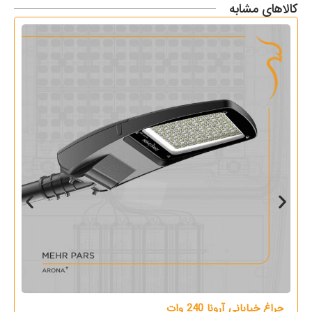
کالاهای مشابه
چراغ خیابانی آرونا 240 وات
چر