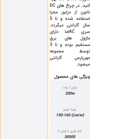
کنید. در چراغ های DC
تانون از درایور مجزا
استفاده شده و تا 5
سال گارانتی میگردد.
سری ACاما دارای
ماژول های برق
مستقیم بوده و تا 3
توسط مجموعه
مهرپارس گارانتی
میشود.
ویژگی‌ های محصول
توان / وات
200w
بهره نوری
(Lm/w) 150-160
شار نوری ( لومن )
30000