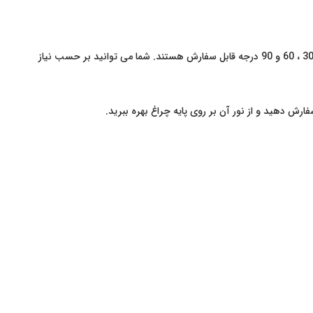
پروژکتور های لنز دار آیون در توان های 48 و 72 وات در بدنه کوچک ، و توان های 96 و 144 وات در بدنه بزرگ عرضه میگردد. این پروژکتور ها با لنز های 30 ، 60 و 90 درجه قابل سفارش هستند. شما می توانید بر حسب نیاز
رش دهید و از نور آن بر روی پایه چراغ بهره ببرید.