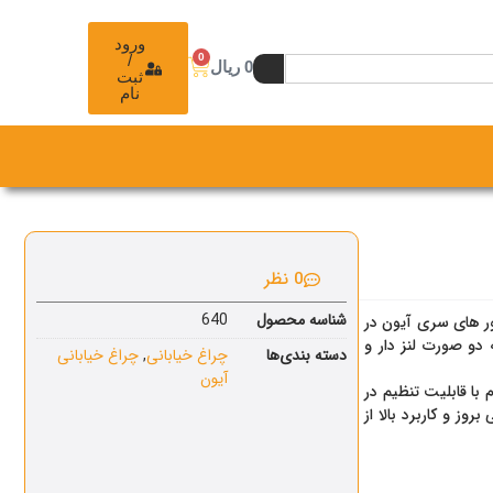
ورود
0
/
0
ریال
ثبت
نام
0 نظر
شناسه محصول
640
ور های سری آیون در
 دو صورت لنز دار و
دسته بندی‌ها
چراغ خیابانی
,
چراغ خیابانی
آیون
عتبر ، گواهی IP66 و دستک مقاوم با قابلیت تنظیم در
وز و کاربرد بالا از