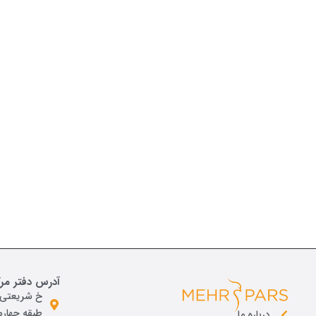
آدرس دفتر مر
خ شريعتی ،
طبقه چهارم ،
درباره ما