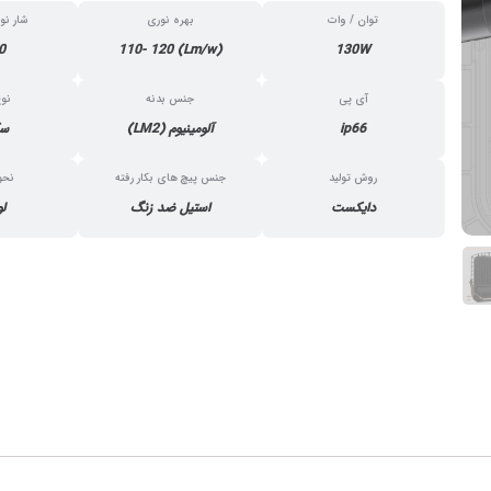
توان / وات
بهره نوری
شار نو
0
(Lm/w) 110- 120
130W
آی پی
جنس بدنه
نو
ip66
آلومینیوم (LM2)
سک
روش تولید
جنس پیچ های بکار رفته
نحو
دایکست
استیل ضد زنگ
لو