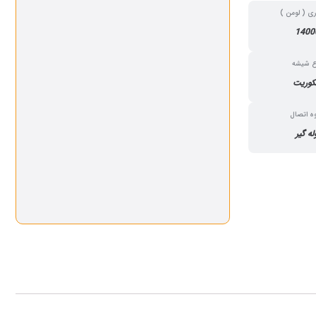
ری ( لومن )
1400
ع شیشه
وریت
ه اتصال
له گیر