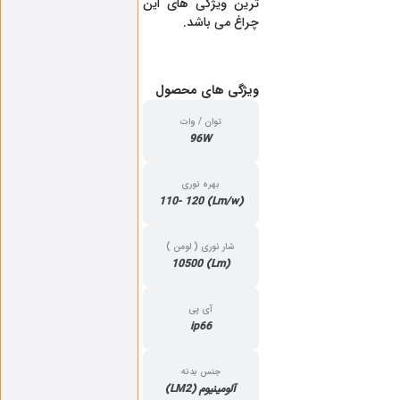
ترین ویژگی های این
چراغ می باشد.
ویژگی‌ های محصول
توان / وات
96W
بهره نوری
(Lm/w) 110- 120
شار نوری ( لومن )
(Lm) 10500
آی پی
ip66
جنس بدنه
آلومینیوم (LM2)