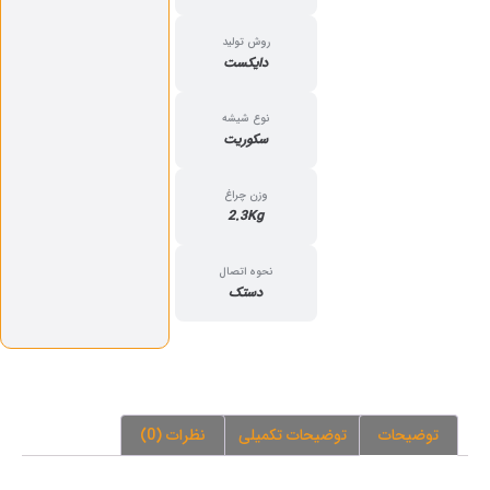
روش تولید
دایکست
نوع شیشه
سکوریت
وزن چراغ
2.3Kg
نحوه اتصال
دستک
توضیحات
توضیحات تکمیلی
نظرات (0)