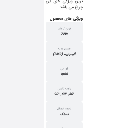
ترین ویژگی های این
چراغ می باشد
ویژگی‌ های محصول
توان / وات
72W
جنس بدنه
آلومینیوم (LM2)
آی پی
ip66
زاویه تابش
30°, 60°, 90°
نحوه اتصال
دستک