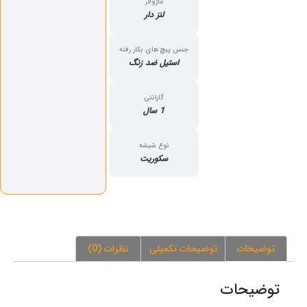
ماژولار
لنز دار
جنس پیچ های بکار رفته
استیل ضد زنگ
گارانتی
1 سال
نوع شیشه
سکوریت
توضیحات
توضیحات تکمیلی
نظرات (0)
توضیحات