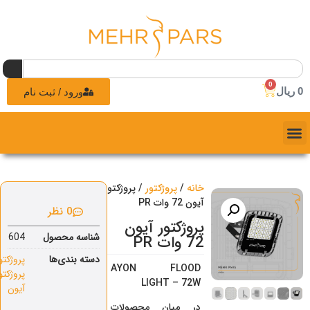
0
0
ریال
ورود / ثبت نام
خانه
/
پروژکتور
/ پروژکتور
آیون 72 وات PR
0 نظر
پروژکتور آیون
شناسه محصول
604
72 وات PR
دسته بندی‌ها
پروژکتور
,
AYON FLOOD
پروژکتور
LIGHT – 72W
آیون
در میان محصولات