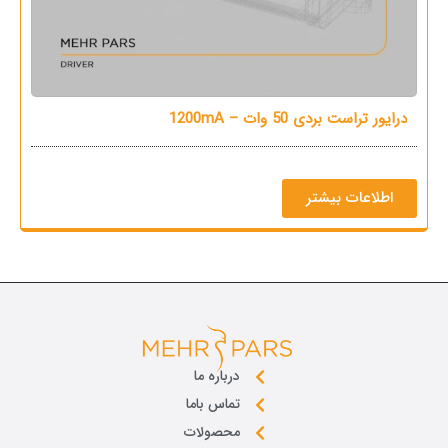
درایور تراست بردی 50 وات – 1200mA
م
اطلاعات بیشتر
درباره ما
تماس باما
محصولات