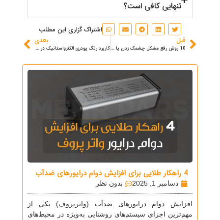
تنهایی کافی است؟
اشتراک گزاری این مطلب
قبل
بعدی
10 روش رفع مشکل چشمک زدن یا فلیکر نور (Flicker)
کاربرد رنگ پودری الکترواستاتیک در محصولات روشنایی
4 راهکار طلایی برای افزایش دوام درایورهای ضدآب
دسامبر 1, 2025
بدون نظر
افزایش دوام درایورهای ضدآب (واترپروف) یکی از
مهم‌ترین اجزای سیستم‌های روشنایی به‌ویژه در محیط‌های