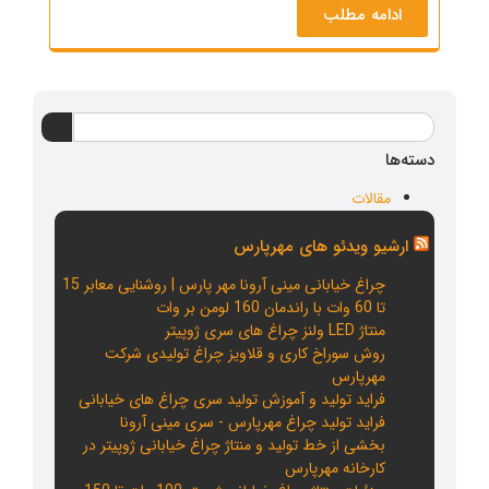
ادامه مطلب
دسته‌ها
مقالات
ارشیو ویدئو های مهرپارس
چراغ خیابانی مینی آرونا مهر پارس | روشنایی معابر 15
تا 60 وات با راندمان 160 لومن بر وات
منتاژ LED ولنز چراغ های سری ژوپیتر
روش سوراخ کاری و قلاویز چراغ تولیدی شرکت
مهرپارس
فراید تولید و آموزش تولید سری چراغ های خیابانی
فراید تولید چراغ مهرپارس - سری مینی آرونا
بخشی از خط تولید و منتاژ چراغ خیابانی ژوپیتر در
کارخانه مهرپارس