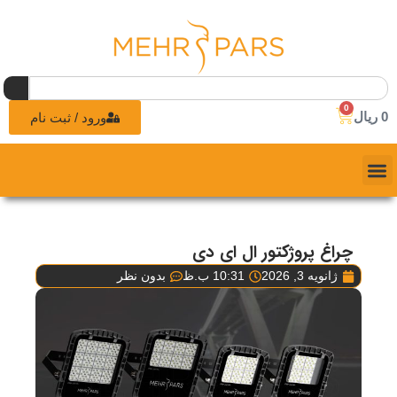
0
0
ریال
ورود / ثبت نام
چراغ پروژکتور ال ای دی
ژانویه 3, 2026
10:31 ب.ظ
بدون نظر