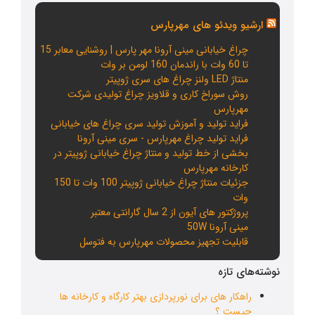
ارشیو ویدئو های مهرپارس
چراغ خیابانی مینی آرونا مهر پارس | روشنایی معابر 15
تا 60 وات با راندمان 160 لومن بر وات
منتاژ LED ولنز چراغ های سری ژوپیتر
روش سوراخ کاری و قلاویز چراغ تولیدی شرکت
مهرپارس
فراید تولید و آموزش تولید سری چراغ های خیابانی
فراید تولید چراغ مهرپارس - سری مینی آرونا
بخشی از خط تولید و منتاژ چراغ خیابانی ژوپیتر در
کارخانه مهرپارس
جزئیات منتاژ چراغ خیابانی ژوپیتر 100 وات تا 150
وات
پروژکتور های آیون از 2 سال گارانتی معتبر
مینی آرونا 50W
قابلیت تجهیز محصولات مهرپارس به فتوسل
نوشته‌های تازه
راهکار های برای نورپردازی بهتر کارگاه و کارخانه ها
چیست ؟