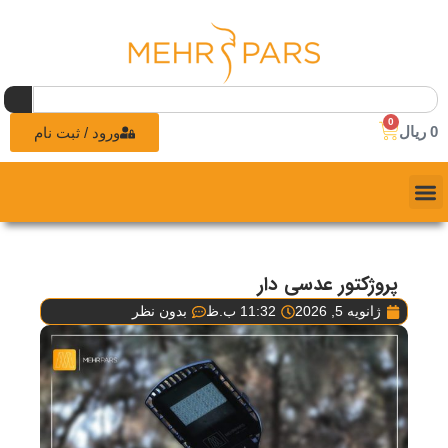
0
0
ریال
ورود / ثبت نام
پروژکتور عدسی دار
ژانویه 5, 2026
11:32 ب.ظ
بدون نظر