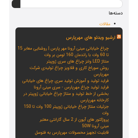
دسته‌ها
مقالات
ارشیو ویدئو های مهرپارس
چراغ خیابانی مینی آرونا مهر پارس | روشنایی معابر 15
تا 60 وات با راندمان 160 لومن بر وات
منتاژ LED ولنز چراغ های سری ژوپیتر
روش سوراخ کاری و قلاویز چراغ تولیدی شرکت
مهرپارس
فراید تولید و آموزش تولید سری چراغ های خیابانی
فراید تولید چراغ مهرپارس - سری مینی آرونا
بخشی از خط تولید و منتاژ چراغ خیابانی ژوپیتر در
کارخانه مهرپارس
جزئیات منتاژ چراغ خیابانی ژوپیتر 100 وات تا 150
وات
پروژکتور های آیون از 2 سال گارانتی معتبر
مینی آرونا 50W
قابلیت تجهیز محصولات مهرپارس به فتوسل