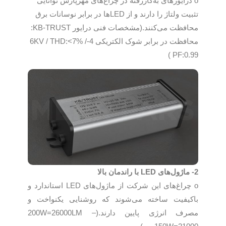
o درایورهای به‌کاررفته در چراغ‌های مهرپارس توانایی
تثبیت ولتاژ را دارند و از LEDها در برابر نوسانات برق
محافظت می‌کنند.(مشخصات فنی درایور KB-TRUST:
محافظت در برابر شوک الکتریکی 4-6KV / THD:<7% /
( PF:0.99
2- ماژول‌های LED با راندمان بالا
o چراغ‌های این شرکت از ماژول‌های LED استاندارد و
باکیفیت ساخته می‌شوند که روشنایی یکنواخت و
مصرف انرژی پایین دارند.(200W=26000LM –