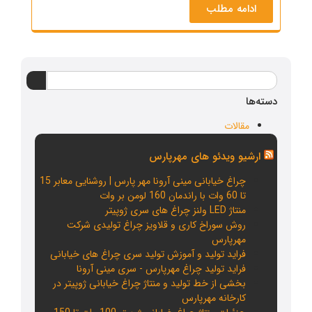
ادامه مطلب
دسته‌ها
مقالات
ارشیو ویدئو های مهرپارس
چراغ خیابانی مینی آرونا مهر پارس | روشنایی معابر 15
تا 60 وات با راندمان 160 لومن بر وات
منتاژ LED ولنز چراغ های سری ژوپیتر
روش سوراخ کاری و قلاویز چراغ تولیدی شرکت
مهرپارس
فراید تولید و آموزش تولید سری چراغ های خیابانی
فراید تولید چراغ مهرپارس - سری مینی آرونا
بخشی از خط تولید و منتاژ چراغ خیابانی ژوپیتر در
کارخانه مهرپارس