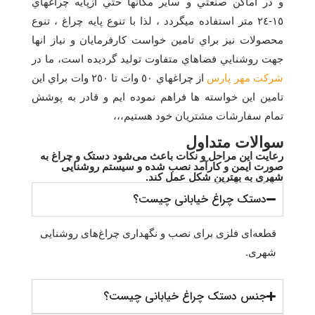
و در اماكن صنعتي و ساير مكانها حتي ازپايه چراغهاي
١٥-٢٤ متر استفاده ميگردد ، لذا با تنوع پايه چراغ ، تنوع
محصولات نيز براي تامين خواست كارفرمايان و نياز انها
جهت روشنايي فضاهاي متفاوت توليد گرديده است، ما در
شركت مهر پارس
از چراغهاي ٥٠ وات تا ٢٥٠ وات براي اين
تامين اين خواسته ها فراهم نموده ايم و قادر به پوشش
تمام سفارشات مشتريان خود هستيم،،،
سوالات متداول
رعایت این مراحل و نکات باعث می‌شود دستک و چراغ به
صورت ایمن و کارآمد نصب شده و سیستم روشنایی
شهری به بهترین شکل عمل کند.
دستک چراغ خیابانی چیست؟
قطعه‌ای فلزی برای نصب و نگهداری چراغ‌های روشنایی
شهری.
جنس دستک چراغ خیابانی چیست؟