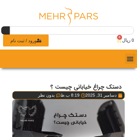
0
0
ریال
ورود / ثبت نام
دستک چراغ خیابانی چیست ؟
دسامبر 31, 2025
8:19 ب.ظ
بدون نظر