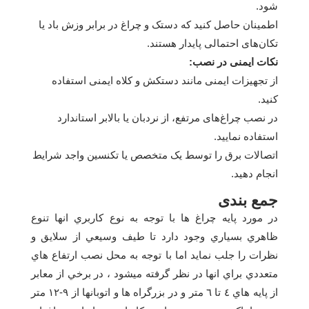
شود.
اطمینان حاصل کنید که دستک و چراغ در برابر وزش باد یا
تکان‌های احتمالی پایدار هستند.
نکات ایمنی در نصب:
از تجهیزات ایمنی مانند دستکش و کلاه ایمنی استفاده
کنید.
در نصب چراغ‌های مرتفع، از نردبان یا بالابر استاندارد
استفاده نمایید.
اتصالات برق را توسط یک متخصص یا تکنسین واجد شرایط
انجام دهید.
جمع بندی
در مورد پايه چراغ ها با توجه به نوع كاربري انها تنوع
ظاهري بسياري وجود دارد تا طيف وسيعي از سلايق و
نظرات را جلب نمايد اما با توجه به محل نصب ارتفاع هاي
متعددي براي انها در نظر گرفته ميشود ، در برخي از معابر
از پايه هاي ٤ تا ٦ متر و در بزرگراه ها و اتوبانها از ٩-١٢ متر