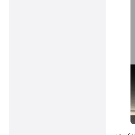
یا چند ماژول، چیپ و تعدادی چراغ LED با سایز کوچک تشکیل شده