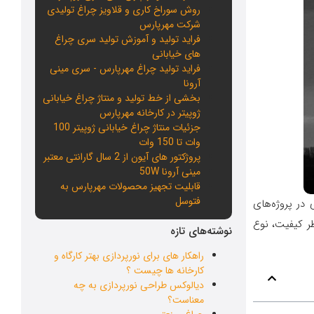
روش سوراخ کاری و قلاویز چراغ تولیدی
شرکت مهرپارس
فراید تولید و آموزش تولید سری چراغ
های خیابانی
فراید تولید چراغ مهرپارس - سری مینی
آرونا
بخشی از خط تولید و منتاژ چراغ خیابانی
ژوپیتر در کارخانه مهرپارس
جزئیات منتاژ چراغ خیابانی ژوپیتر 100
وات تا 150 وات
پروژکتور های آیون از 2 سال گارانتی معتبر
مینی آرونا 50W
قابلیت تجهیز محصولات مهرپارس به
فتوسل
 در پروژه‌های
ظر کیفیت، نوع
نوشته‌های تازه
راهکار های برای نورپردازی بهتر کارگاه و
کارخانه ها چیست ؟
دیالوکس طراحی نورپردازی به چه
معناست؟