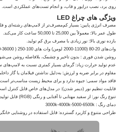
روی برد، نصب درایور و قاب، و انجام تست‌های عملکردی است.
ویژگی های چراغ LED
مصرف انرژی پایین: بسیار کم‌مصرف‌تر از لامپ‌های رشته‌ای و ف
طول عمر بالا: معمولاً بین 25,000 تا 50,000 ساعت کار می‌کند.
بازده نوری بالا: نور زیادی با مصرف برق کم تولید.
وات‌های 20-80 (11000-2000 لومن) وات های 100-250 ( 36000-12000)
روشن شدن فوری : بدون تاخیر و چشمک، بلافاصله روشن می‌شود
عدم تولید حرارت زیاد: گرمای بسیار کمتری نسبت به لامپ‌های س
مقاوم در برابر ضربه و لرزش: به‌دلیل نداشتن فیلامان یا گاز داخلی
فاقد مواد سمی: جیوه ندارد و برای محیط ‌زیست مناسب‌تر است.
قابلیت تنظیم نور (دیمر شدن): در مدل‌های خاص قابل کنترل اس
تنوع رنگ نور: از سفید مهتابی تا آفتابی و رنگی (RGB) قابل تولید است.
دمای رنگ : 3000k-4000k-5000-6500k
طراحی متنوع و کاربرد گسترده: قابل استفاده در روشنایی خانگی، 