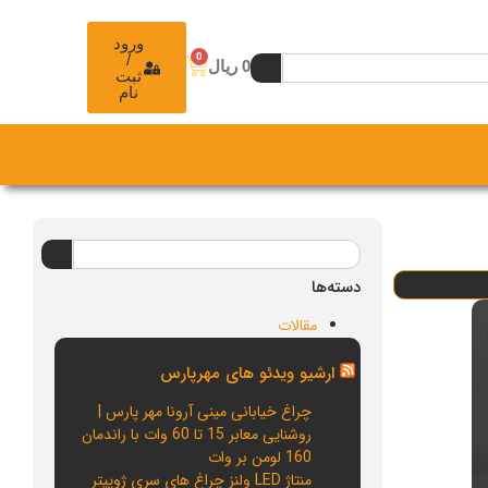
ورود
0
/
0
ریال
ثبت
نام
دسته‌ها
مقالات
ارشیو ویدئو های مهرپارس
چراغ خیابانی مینی آرونا مهر پارس |
روشنایی معابر 15 تا 60 وات با راندمان
160 لومن بر وات
منتاژ LED ولنز چراغ های سری ژوپیتر