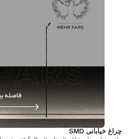
چراغ خیابانی SMD