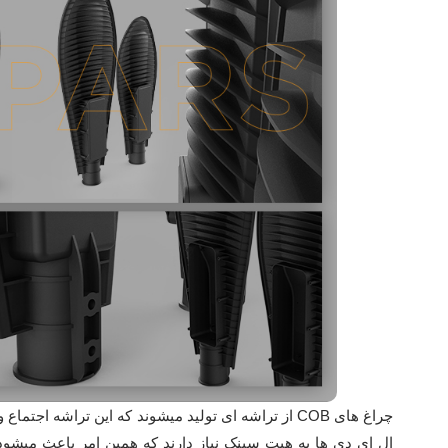
چراغ های COB از تراشه ای تولید میشوند که این تراش
ال ای دی ها به هیت سینک نیاز دارند که همین امر باعث میشود 