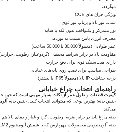
میگردد.
ویژگی چراغ های COB
شدت نور بالا و پرتاب نور قوی
نور متمرکز و یکنواخت بدون لکه یا سایه
مصرف انرژی پایین نسبت به نوردهی
عمر طولانی (معمولاً 30,000 تا 50,000 ساعت)
مقاومت بالا در برابر شرایط محیطی (گردوغبار، رطوبت، حرارت)
دارای هیت‌سینک قوی برای دفع حرارت
طراحی مناسب برای نصب روی پایه‌های خیابانی
درجه حفاظت IP بالا (معمولاً IP65 یا بیشتر)
راهنمای انتخاب چراغ خیابانی
کیفیت قطعات و طول عمر از نکات بسیار مهمی است که حین خرید 
جنس بدنه: بهترین نوعی که میتوانید انتخاب کنید، جنس بدنه آلومی
می‌کند.
بدنه چراغ باید در برابر ضربه، رطوبت، گرد و غبار و دمای بالا هم 
بدنه آلومینیومی محصولات مهرپارس که با شمش آلومینیوم LM2 و به روش دایکاست تولید میشود،