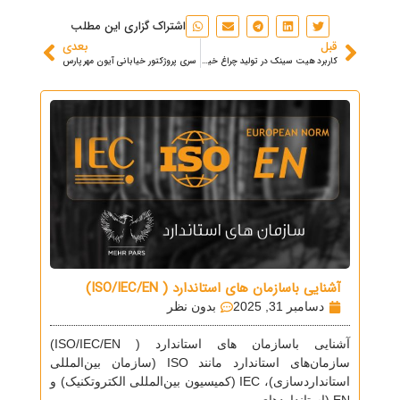
اشتراک گزاری این مطلب
قبل
بعدی
کاربرد هیت سینک در تولید چراغ خیابانی و پروژکتور
سری پروژكتور خيابانی آيون مهرپارس
آشنایی باسازمان های استاندارد ( ISO/IEC/EN)
دسامبر 31, 2025
بدون نظر
آشنایی باسازمان های استاندارد ( ISO/IEC/EN)
سازمان‌های استاندارد مانند ISO (سازمان بین‌المللی
استانداردسازی)، IEC (کمیسیون بین‌المللی الکتروتکنیک) و