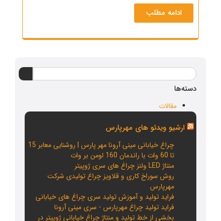
ادامه مطلب
دسته‌ها
مقالات
ارشیو ویدئو های مهرپارس
چراغ خیابانی مینی آرونا مهر پارس | روشنایی معابر 15
تا 60 وات با راندمان 160 لومن بر وات
منتاژ LED ولنز چراغ های سری ژوپیتر
روش سوراخ کاری و قلاویز چراغ تولیدی شرکت
مهرپارس
فراید تولید و آموزش تولید سری چراغ های خیابانی
فراید تولید چراغ مهرپارس - سری مینی آرونا
بخشی از خط تولید و منتاژ چراغ خیابانی ژوپیتر در