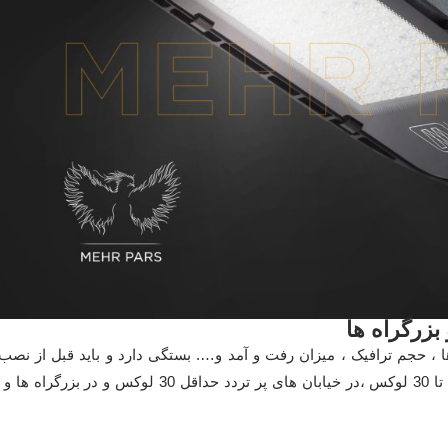
بزرگراه ها
، حجم ترافیک ، میزان رفت و آمد و…. بستگی دارد و باید قبل از نصب پ
بررسی شود .در خیابان کم تردد شدت نوری بطور معمول بین 15 تا 30 لوکس ،در خیابان های پر ترد