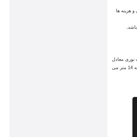
رژی و هزینه ها
باشد.
 نوری معادل
26000 لومن ، رنگ نوری نچرال تولید می کنند.فاصله میان پایه های چراغ ها 25 متر است و ارتفاع پایه ها به 14 متر می