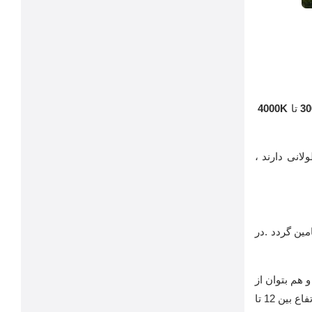
تا
4000K
انی دارند ،
مین گردد .در
 هم بتوان از
حداکثر ایمنی بهرمندشد ،در خیابان های معمولی ارتفاع پایه های چراغ ها معمولا 8 تا 12 متر است و در خیابان های اصلی و بزرگراه ها این ارتفاع بین 12 تا