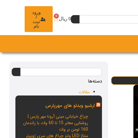
ورود
0
/
0
ریال
ثبت
نام
دسته‌ها
مقالات
ارشیو ویدئو های مهرپارس
چراغ خیابانی مینی آرونا مهر پارس |
روشنایی معابر 15 تا 60 وات با راندمان
160 لومن بر وات
منتاژ LED ولنز چراغ های سری ژوپیتر