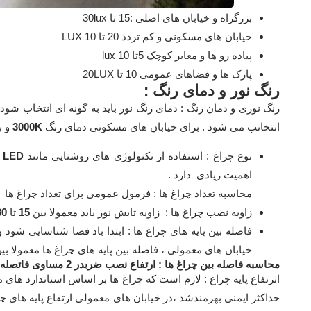
بزرگراه و خیابان های اصلی :15 تا 30lux
خیابان های مسکونی و کم تردد 20 تا 10 LUX
پیاده رو ها و معابر کوچک 5تا 10 lux
پارک ها و فضاهای عمومی 10 تا 20LUX
رنگ نور و دمای رنگ :
رنگ نوری و دمان رنگ : دمای رنگ نور باید به گونه ای انتخاب شود ک
انتخاتب می شود . برای خیابان های مسکونی دمای رنگ
3000K
و ب
نوع چراغ : استفاده از تکنولوژی های روشنایی مانند
LED
ک
اهمیت زیادی دارد .
محاسبه تعداد چراغ ها : فرمول عمومی برای تعداد چراغ ها
زاویه نصب چراغ ها : زاویه تابش نور باید معمولا بین
15
تا
30
فاصله بین پایه های چراغ ها : ابتدا باد فضا شناسایی شود 
خیابان های معمولی ، فاصله بین پایه های چراغ ها معمولا بین 20 تا 30 متر است و بزرگراه ها این فاصله ممکن است به 35 متر برس
محاسبه فاصله بین چراغ ها : ارتفاع نصب ضربدر 2 مساوی فاتصله بین چراغ ها
اترتفاع پایه چراغ : لازم است که چراغ ها بر اساس استاندارد ها