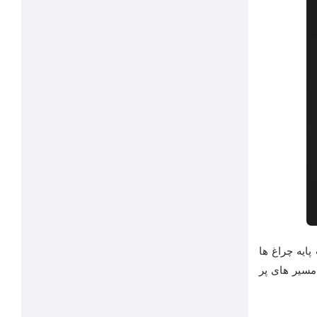
ایه چراغ ها
د حداقل 30 لوکس و در بزرگراه ها و مسیر های پر