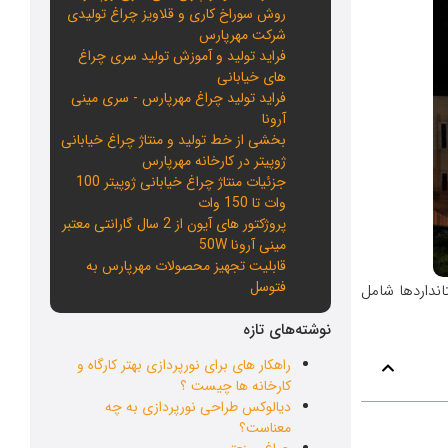
روش سوراخ کاری و قلاویز چراغ تولیدی
شرکت مهرپارس
فراید تولید و آموزش تولید سری چراغ
های خیابانی
فراید تولید چراغ مهرپارس - سری مینی
آرونا
بخشی از خط تولید و منتاژ چراغ خیابانی
ژوپیتر در کارخانه مهرپارس
جزئیات منتاژ چراغ خیابانی ژوپیتر 100
وات تا 150 وات
پروژکتور های آیون از 2 سال گارانتی معتبر
مینی آرونا 50W
قابلیت تجهیز محصولات مهرپارس به
فتوسل
انداردها شامل
نوشته‌های تازه
راهکار های برای نورپردازی بهتر کارگاه و
کارخانه ها چیست ؟
دیالوکس طراحی نورپردازی به چه
معناست؟