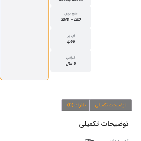
منبع نوری
SMD – LED
آی پی
ip66
گارانتی
5 سال
توضیحات تکمیلی
نظرات (0)
توضیحات تکمیلی
توان / وات
200w