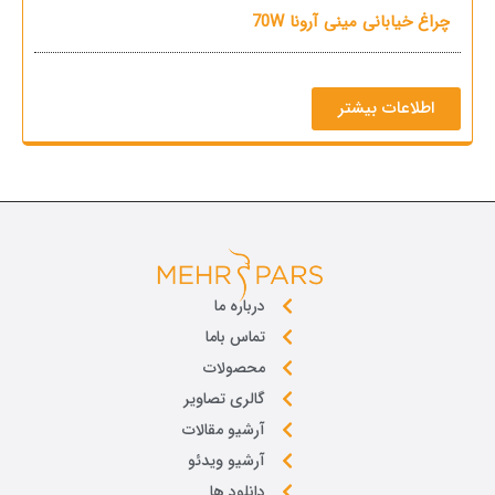
چراغ خیابانی مینی آرونا 70W
چرا
اطلاعات بیشتر
درباره ما
تماس باما
محصولات
گالری تصاویر
آرشیو مقالات
آرشیو ویدئو
دانلود ها