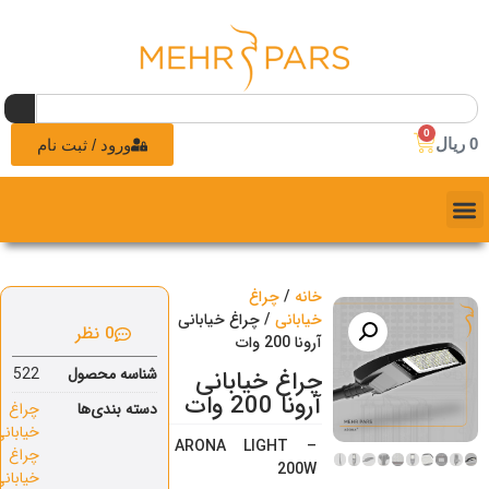
0
0
ریال
ورود / ثبت نام
خانه
/
چراغ
خیابانی
/ چراغ خیابانی
0 نظر
آرونا 200 وات
شناسه محصول
522
چراغ خیابانی
آرونا 200 وات
دسته بندی‌ها
چراغ
خیابانی
,
ARONA LIGHT –
چراغ
200W
خیابانی