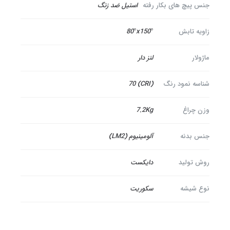
جنس پیچ های بکار رفته
استیل ضد زنگ
زاویه تابش
80°x150°
ماژولار
لنز دار
شناسه نمود رنگ
(CRI) 70
وزن چراغ
7.2Kg
جنس بدنه
آلومینیوم (LM2)
روش تولید
دایکست
نوع شیشه
سکوریت