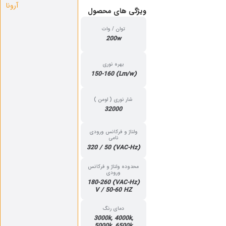
آرونا
ویژگی‌ های محصول
توان / وات
200w
بهره نوری
(Lm/w) 150-160
شار نوری ( لومن )
32000
ولتاژ و فرکانس ورودی
نامی
(VAC-Hz) 320 / 50
محدوده ولتاژ و فرکانس
ورودی
(VAC-Hz) 180-260
V / 50-60 HZ
دمای رنگ
3000k, 4000k,
5000k, 6500k