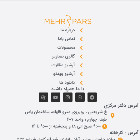
درباره ما
تماس باما
محصولات
گالری تصاویر
آرشیو مقالات
آرشیو ویدئو
دانلود ها
با ما همراه باشید
درس دفتر مرکزی
خ شريعتی ، روبروی مترو قلهك، ساختمان ياس
طبقه چهارم ، واحد ۴۰۷
۹:۰۰ صبح الی ۱۸ و پنجشنبه از ۹:۰۰ تا ۱۴
درس : کارخانه
جاده خاوران، عباس آباد علاقبند، شهرك كاوه، شماره ٢٣٢