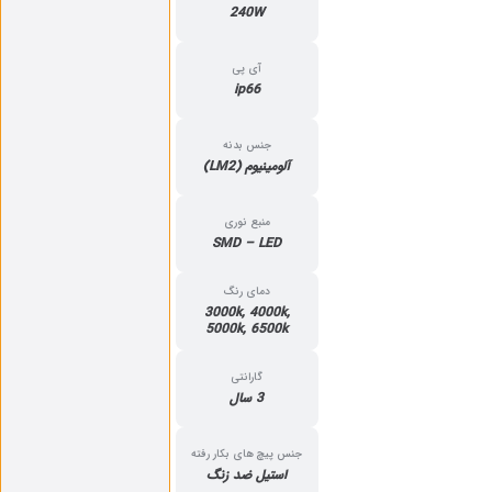
240W
آی پی
ip66
جنس بدنه
آلومینیوم (LM2)
منبع نوری
SMD – LED
دمای رنگ
3000k, 4000k,
5000k, 6500k
گارانتی
3 سال
جنس پیچ های بکار رفته
استیل ضد زنگ