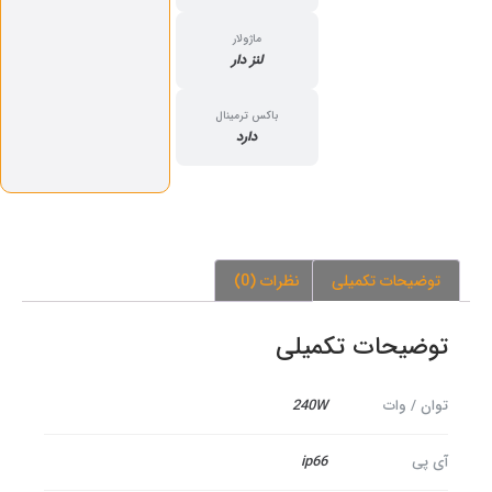
ماژولار
لنز دار
باکس ترمینال
دارد
توضیحات تکمیلی
نظرات (0)
توضیحات تکمیلی
توان / وات
240W
آی پی
ip66