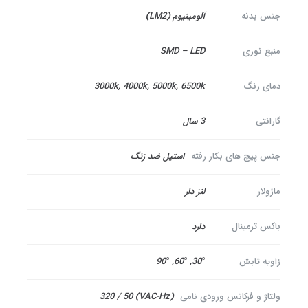
جنس بدنه
آلومینیوم (LM2)
منبع نوری
SMD – LED
دمای رنگ
3000k, 4000k, 5000k, 6500k
گارانتی
3 سال
جنس پیچ های بکار رفته
استیل ضد زنگ
ماژولار
لنز دار
باکس ترمینال
دارد
زاویه تابش
30°, 60°, 90°
ولتاژ و فرکانس ورودی نامی
(VAC-Hz) 320 / 50